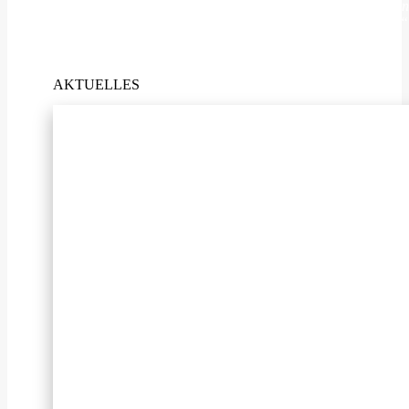
Jeder Kunde, jedes Anliegen ist anders. Viele Medikamente in
bestmögliche Produkt für ihr individuelles Anliegen erhalten“
Mag. pharm. Viktoria Brucker-Huber
AKTUELLES