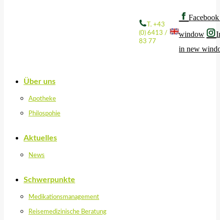
Facebook
T. +43
(0) 6413 /
window
I
83 77
in new win
Über uns
Apotheke
Philospohie
Aktuelles
News
Schwerpunkte
Medikationsmanagement
Reisemedizinische Beratung