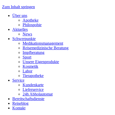
Zum Inhalt springen
Über uns
Apotheke
Philospohie
Aktuelles
News
Schwerpunkte
Medikationsmanagement
Reisemedizinische Beratung
Impfberatung
Sport
Unsere Eigenprodukte
Kosmetik
Labor
Tierapotheke
Service
Kundenkarte
Lieferservice
24h Abholautomat
Bereitschaftsdienste
Reiseblog
Kontakt