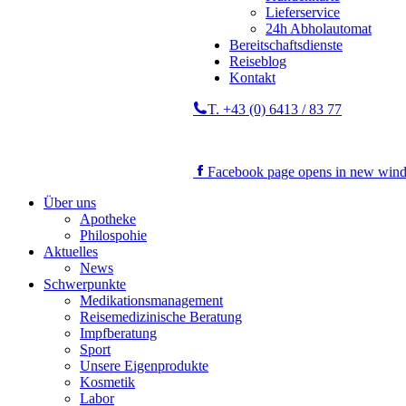
Lieferservice
24h Abholautomat
Bereitschaftsdienste
Reiseblog
Kontakt
T. +43 (0) 6413 / 83 77
Facebook page opens in new win
Über uns
Apotheke
Philospohie
Aktuelles
News
Schwerpunkte
Medikationsmanagement
Reisemedizinische Beratung
Impfberatung
Sport
Unsere Eigenprodukte
Kosmetik
Labor