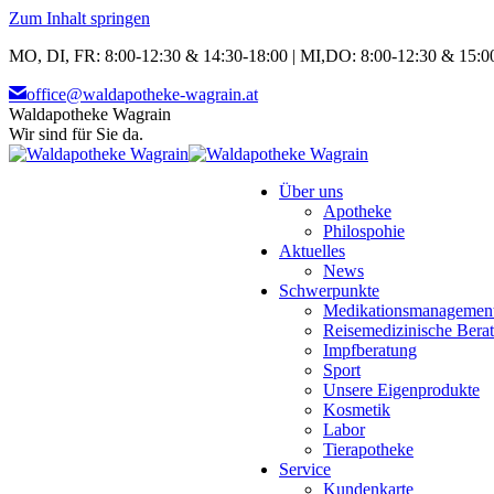
Zum Inhalt springen
MO, DI, FR: 8:00-12:30 & 14:30-18:00 | MI,DO: 8:00-12:30 & 15:00
office@waldapotheke-wagrain.at
Waldapotheke Wagrain
Wir sind für Sie da.
Über uns
Apotheke
Philospohie
Aktuelles
News
Schwerpunkte
Medikationsmanagemen
Reisemedizinische Bera
Impfberatung
Sport
Unsere Eigenprodukte
Kosmetik
Labor
Tierapotheke
Service
Kundenkarte