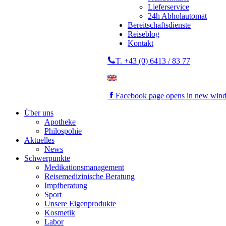
Lieferservice
24h Abholautomat
Bereitschaftsdienste
Reiseblog
Kontakt
T. +43 (0) 6413 / 83 77
Facebook page opens in new win
Über uns
Apotheke
Philospohie
Aktuelles
News
Schwerpunkte
Medikationsmanagement
Reisemedizinische Beratung
Impfberatung
Sport
Unsere Eigenprodukte
Kosmetik
Labor