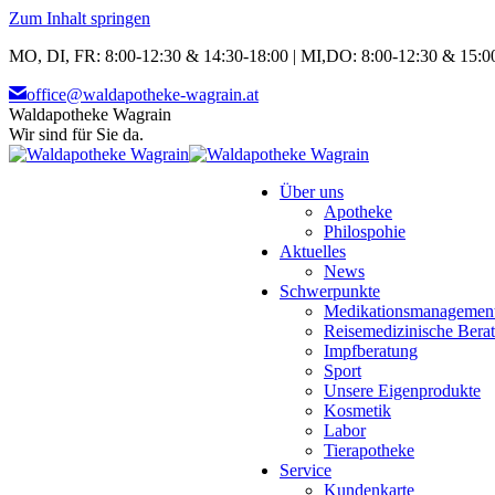
Zum Inhalt springen
MO, DI, FR: 8:00-12:30 & 14:30-18:00 | MI,DO: 8:00-12:30 & 15:00
office@waldapotheke-wagrain.at
Waldapotheke Wagrain
Wir sind für Sie da.
Über uns
Apotheke
Philospohie
Aktuelles
News
Schwerpunkte
Medikationsmanagemen
Reisemedizinische Bera
Impfberatung
Sport
Unsere Eigenprodukte
Kosmetik
Labor
Tierapotheke
Service
Kundenkarte