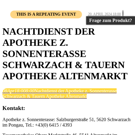
THIS IS A REPEATING EVENT
20. APRIL 2024 18:00
Frage zum Produkt?
NACHTDIENST DER
APOTHEKE Z.
SONNENTERASSE
SCHWARZACH & TAUERN
APOTHEKE ALTENMARKT
08
Apr
18:00
8:00
Nachtdienst der Apotheke z. Sonnenterasse
Schwarzach & Tauern Apotheke Altenmarkt
Kontakt:
Apotheke z. Sonnenterasse: Salzburgerstraße 51, 5620 Schwarzach
im Pongau, Tel.: +43(0) 6415 / 4393