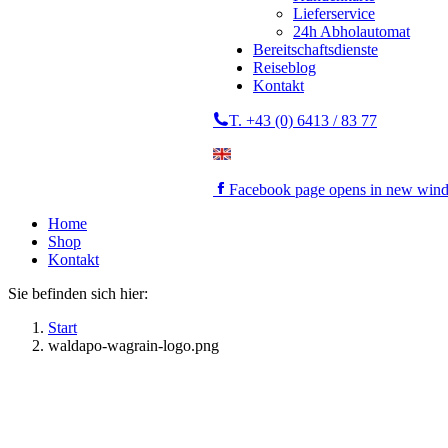
Lieferservice
24h Abholautomat
Bereitschaftsdienste
Reiseblog
Kontakt
T. +43 (0) 6413 / 83 77
Facebook page opens in new win
Home
Shop
Kontakt
Sie befinden sich hier:
Start
waldapo-wagrain-logo.png