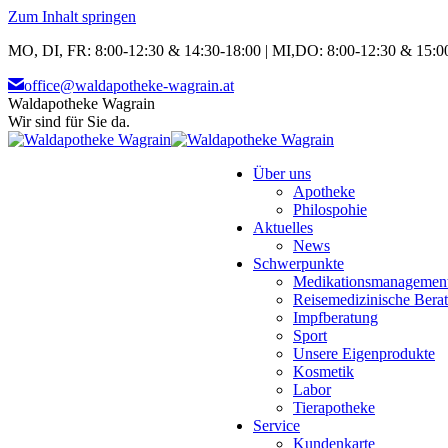
Zum Inhalt springen
MO, DI, FR: 8:00-12:30 & 14:30-18:00 | MI,DO: 8:00-12:30 & 15:00
office@waldapotheke-wagrain.at
Waldapotheke Wagrain
Wir sind für Sie da.
Über uns
Apotheke
Philospohie
Aktuelles
News
Schwerpunkte
Medikationsmanagemen
Reisemedizinische Bera
Impfberatung
Sport
Unsere Eigenprodukte
Kosmetik
Labor
Tierapotheke
Service
Kundenkarte