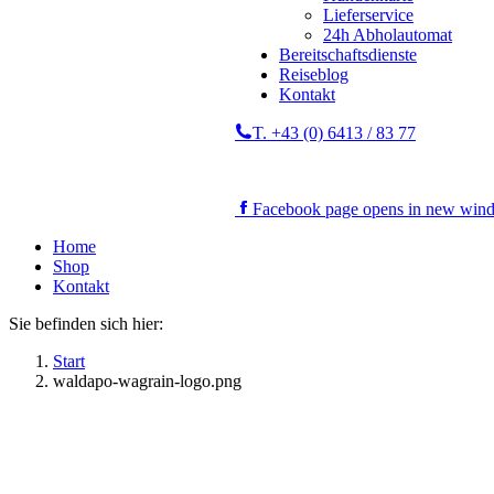
Lieferservice
24h Abholautomat
Bereitschaftsdienste
Reiseblog
Kontakt
T. +43 (0) 6413 / 83 77
Facebook page opens in new win
Home
Shop
Kontakt
Sie befinden sich hier:
Start
waldapo-wagrain-logo.png