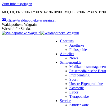
Zum Inhalt springen
MO, DI, FR: 8:00-12:30 & 14:30-18:00 | MI,DO: 8:00-12:30 & 15:00
office@waldapotheke-wagrain.at
Waldapotheke Wagrain
Wir sind für Sie da.
Über uns
Apotheke
Philospohie
Aktuelles
News
Schwerpunkte
Medikationsmanagemen
Reisemedizinische Bera
Impfberatung
Sport
Unsere Eigenprodukte
Kosmetik
Labor
Tierapotheke
Service
Kundenkarte