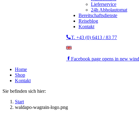
Lieferservice
24h Abholautomat
Bereitschaftsdienste
Reiseblog
Kontakt
T. +43 (0) 6413 / 83 77
Facebook page opens in new win
Home
Shop
Kontakt
Sie befinden sich hier:
Start
waldapo-wagrain-logo.png