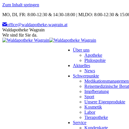
Zum Inhalt springen
MO, DI, FR: 8:00-12:30 & 14:30-18:00 | MI,DO: 8:00-12:30 & 15:00
office@waldapotheke-wagrain.at
Waldapotheke Wagrain
Wir sind für Sie da.
Über uns
Apotheke
Philospohie
Aktuelles
News
Schwerpunkte
Medikationsmanagemen
Reisemedizinische Bera
Impfberatung
Sport
Unsere Eigenprodukte
Kosmetik
Labor
Tierapotheke
Service
Kundenkarte