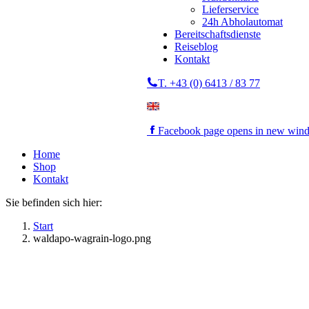
Lieferservice
24h Abholautomat
Bereitschaftsdienste
Reiseblog
Kontakt
T. +43 (0) 6413 / 83 77
Facebook page opens in new win
Home
Shop
Kontakt
Sie befinden sich hier:
Start
waldapo-wagrain-logo.png