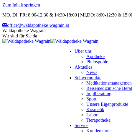
Zum Inhalt springen
MO, DI, FR: 8:00-12:30 & 14:30-18:00 | MI,DO: 8:00-12:30 & 15:00
office@waldapotheke-wagrain.at
Waldapotheke Wagrain
Wir sind für Sie da.
Über uns
Apotheke
Philospohie
Aktuelles
News
Schwerpunkte
Medikationsmanagemen
Reisemedizinische Bera
Impfberatung
Sport
Unsere Eigenprodukte
Kosmetik
Labor
Tierapotheke
Service
Kundenkarte