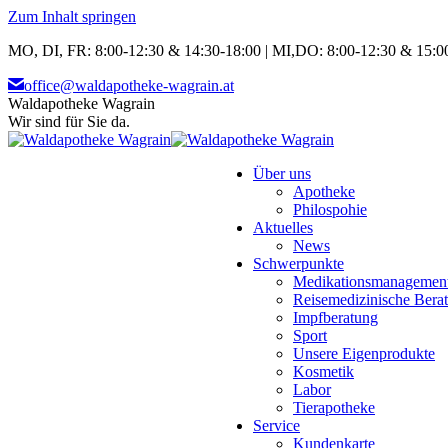
Zum Inhalt springen
MO, DI, FR: 8:00-12:30 & 14:30-18:00 | MI,DO: 8:00-12:30 & 15:00
office@waldapotheke-wagrain.at
Waldapotheke Wagrain
Wir sind für Sie da.
Über uns
Apotheke
Philospohie
Aktuelles
News
Schwerpunkte
Medikationsmanagemen
Reisemedizinische Bera
Impfberatung
Sport
Unsere Eigenprodukte
Kosmetik
Labor
Tierapotheke
Service
Kundenkarte