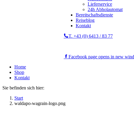
Lieferservice
24h Abholautomat
Bereitschaftsdienste
Reiseblog
Kontakt
T. +43 (0) 6413 / 83 77
Facebook page opens in new win
Home
Shop
Kontakt
Sie befinden sich hier:
Start
waldapo-wagrain-logo.png