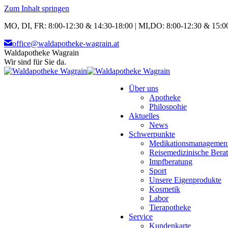
Zum Inhalt springen
MO, DI, FR: 8:00-12:30 & 14:30-18:00 | MI,DO: 8:00-12:30 & 15:00
office@waldapotheke-wagrain.at
Waldapotheke Wagrain
Wir sind für Sie da.
Über uns
Apotheke
Philospohie
Aktuelles
News
Schwerpunkte
Medikationsmanagemen
Reisemedizinische Bera
Impfberatung
Sport
Unsere Eigenprodukte
Kosmetik
Labor
Tierapotheke
Service
Kundenkarte