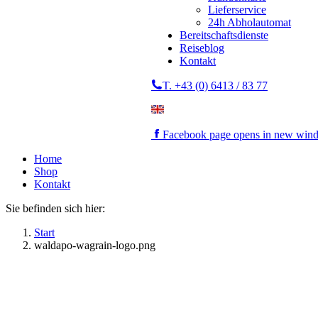
Lieferservice
24h Abholautomat
Bereitschaftsdienste
Reiseblog
Kontakt
T. +43 (0) 6413 / 83 77
Facebook page opens in new win
Home
Shop
Kontakt
Sie befinden sich hier:
Start
waldapo-wagrain-logo.png