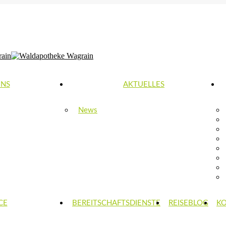
0-18:00 | SA: 8:30-12:00
UNS
AKTUELLES
News
CE
BEREITSCHAFTSDIENSTE
REISEBLOG
K