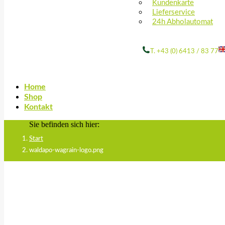
Kundenkarte
Lieferservice
24h Abholautomat
T. +43 (0) 6413 / 83 77
Home
Shop
Kontakt
Sie befinden sich hier:
Start
waldapo-wagrain-logo.png