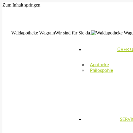
Zum Inhalt springen
MO, DI, FR: 8:00-12:30 & 14:30-18:00 | MI,DO: 8:00-12:30 & 15:0
office@waldapotheke-wagrain.at
Waldapotheke Wagrain
Wir sind für Sie da.
ÜBER 
Apotheke
Philospohie
SERVI