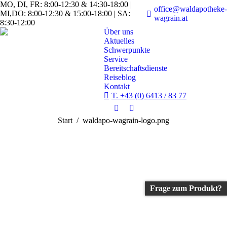
MO, DI, FR: 8:00-12:30 & 14:30-18:00 |
office@waldapotheke-
MI,DO: 8:00-12:30 & 15:00-18:00 | SA:
wagrain.at
8:30-12:00
Über uns
Aktuelles
Schwerpunkte
Service
Bereitschaftsdienste
Reiseblog
Kontakt
T. +43 (0) 6413 / 83 77
Facebook
Instagram
Sie befinden sich hier:
Start
waldapo-wagrain-logo.png
page
page
opens
opens
in
in
new
new
window
window
Frage zum Produkt?