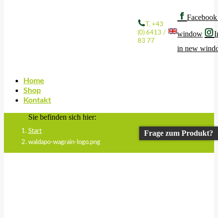
Facebook
T. +43
(0) 6413 /
window
I
83 77
in new win
Home
Shop
Kontakt
Sie befinden sich hier:
Start
Frage zum Produkt?
waldapo-wagrain-logo.png