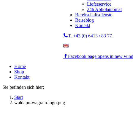
Lieferservice
24h Abholautomat
Bereitschaftsdienste
Reiseblog
Kontakt
T. +43 (0) 6413 / 83 77
Facebook page opens in new win
Home
Shop
Kontakt
Sie befinden sich hier:
Start
waldapo-wagrain-logo.png