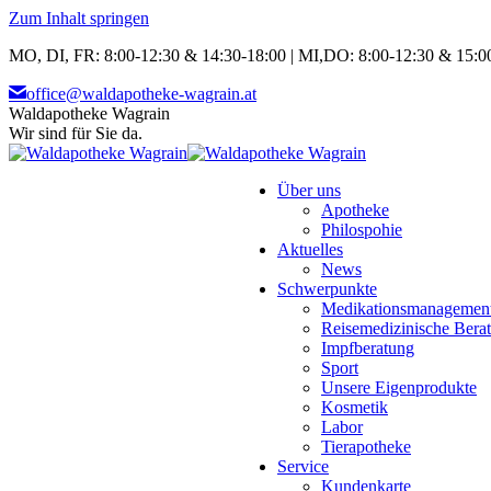
Zum Inhalt springen
MO, DI, FR: 8:00-12:30 & 14:30-18:00 | MI,DO: 8:00-12:30 & 15:00
office@waldapotheke-wagrain.at
Waldapotheke Wagrain
Wir sind für Sie da.
Über uns
Apotheke
Philospohie
Aktuelles
News
Schwerpunkte
Medikationsmanagemen
Reisemedizinische Bera
Impfberatung
Sport
Unsere Eigenprodukte
Kosmetik
Labor
Tierapotheke
Service
Kundenkarte