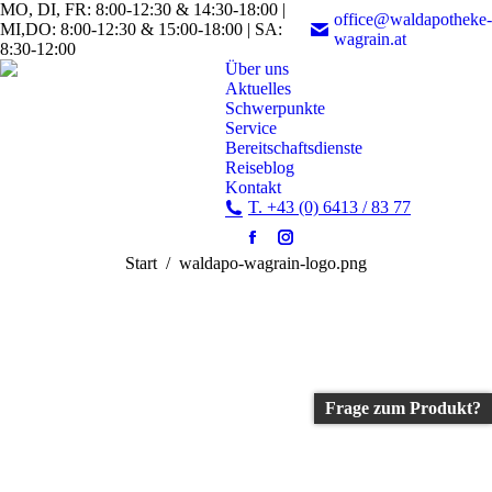
MO, DI, FR: 8:00-12:30 & 14:30-18:00 |
office@waldapotheke-
MI,DO: 8:00-12:30 & 15:00-18:00 | SA:
wagrain.at
8:30-12:00
Über uns
Aktuelles
Schwerpunkte
Service
Bereitschaftsdienste
Reiseblog
Kontakt
T. +43 (0) 6413 / 83 77
Facebook
Instagram
Sie befinden sich hier:
Start
waldapo-wagrain-logo.png
page
page
opens
opens
in
in
new
new
window
window
Frage zum Produkt?