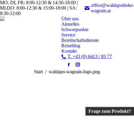
MO, DI, FR: 8:00-12:30 & 14:30-18:00 |
office@waldapotheke-
MI,DO: 8:00-12:30 & 15:00-18:00 | SA:
wagrain.at
8:30-12:00
Über uns
Aktuelles
Schwerpunkte
Service
Bereitschaftsdienste
Reiseblog
Kontakt
T. +43 (0) 6413 / 83 77
Facebook
Instagram
Sie befinden sich hier:
Start
waldapo-wagrain-logo.png
page
page
opens
opens
in
in
new
new
window
window
Frage zum Produkt?