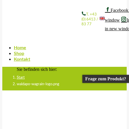
Facebook
T. +43
(0) 6413 /
window
I
83 77
in new win
Home
Shop
Kontakt
Sie befinden sich hier:
Start
Frage zum Produkt?
waldapo-wagrain-logo.png