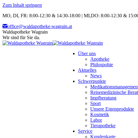
Zum Inhalt springen
MO, DI, FR: 8:00-12:30 & 14:30-18:00 | MI,DO: 8:00-12:30 & 15:00
office@waldapotheke-wagrain.at
Waldapotheke Wagrain
Wir sind für Sie da.
Über uns
Apotheke
Philospohie
Aktuelles
News
Schwerpunkte
Medikationsmanagemen
Reisemedizinische Bera
Impfberatung
Sport
Unsere Eigenprodukte
Kosmetik
Labor
Tierapotheke
Service
Kundenkarte