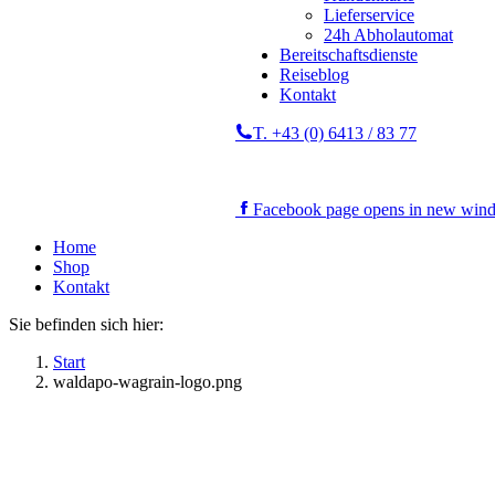
Lieferservice
24h Abholautomat
Bereitschaftsdienste
Reiseblog
Kontakt
T. +43 (0) 6413 / 83 77
Facebook page opens in new win
Home
Shop
Kontakt
Sie befinden sich hier:
Start
waldapo-wagrain-logo.png