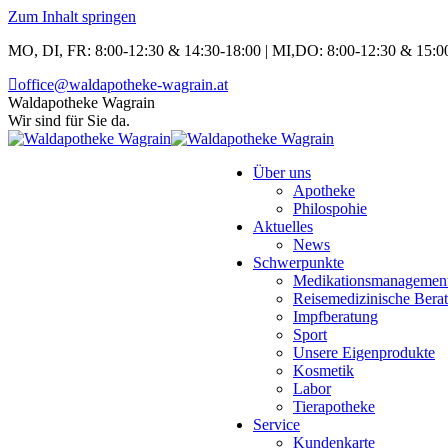
Zum Inhalt springen
MO, DI, FR: 8:00-12:30 & 14:30-18:00 | MI,DO: 8:00-12:30 & 15:00
office@waldapotheke-wagrain.at
Waldapotheke Wagrain
Wir sind für Sie da.
Über uns
Apotheke
Philospohie
Aktuelles
News
Schwerpunkte
Medikationsmanagemen
Reisemedizinische Bera
Impfberatung
Sport
Unsere Eigenprodukte
Kosmetik
Labor
Tierapotheke
Service
Kundenkarte