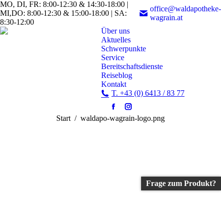
MO, DI, FR: 8:00-12:30 & 14:30-18:00 |
office@waldapotheke-
MI,DO: 8:00-12:30 & 15:00-18:00 | SA:
wagrain.at
8:30-12:00
Über uns
Aktuelles
Schwerpunkte
Service
Bereitschaftsdienste
Reiseblog
Kontakt
T. +43 (0) 6413 / 83 77
Facebook
Instagram
Sie befinden sich hier:
Start
waldapo-wagrain-logo.png
page
page
opens
opens
in
in
new
new
window
window
Frage zum Produkt?