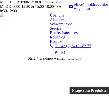
MO, DI, FR: 8:00-12:30 & 14:30-18:00 |
office@waldapotheke-
MI,DO: 8:00-12:30 & 15:00-18:00 | SA:
wagrain.at
8:30-12:00
Über uns
Aktuelles
Schwerpunkte
Service
Bereitschaftsdienste
Reiseblog
Kontakt
T. +43 (0) 6413 / 83 77
Facebook
Instagram
Sie befinden sich hier:
Start
waldapo-wagrain-logo.png
page
page
opens
opens
in
in
new
new
window
window
Frage zum Produkt?