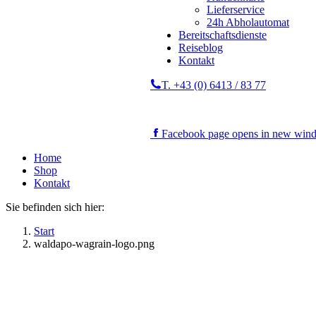
Lieferservice
24h Abholautomat
Bereitschaftsdienste
Reiseblog
Kontakt
T. +43 (0) 6413 / 83 77
Facebook page opens in new win
Home
Shop
Kontakt
Sie befinden sich hier:
Start
waldapo-wagrain-logo.png