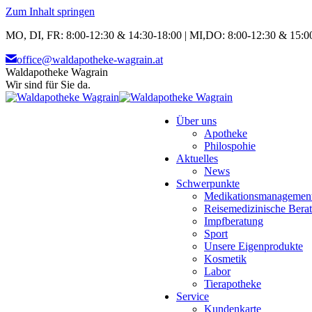
Zum Inhalt springen
MO, DI, FR: 8:00-12:30 & 14:30-18:00 | MI,DO: 8:00-12:30 & 15:00
office@waldapotheke-wagrain.at
Waldapotheke Wagrain
Wir sind für Sie da.
Über uns
Apotheke
Philospohie
Aktuelles
News
Schwerpunkte
Medikationsmanagemen
Reisemedizinische Bera
Impfberatung
Sport
Unsere Eigenprodukte
Kosmetik
Labor
Tierapotheke
Service
Kundenkarte