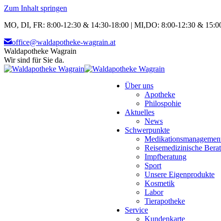
Zum Inhalt springen
MO, DI, FR: 8:00-12:30 & 14:30-18:00 | MI,DO: 8:00-12:30 & 15:00
office@waldapotheke-wagrain.at
Waldapotheke Wagrain
Wir sind für Sie da.
Über uns
Apotheke
Philospohie
Aktuelles
News
Schwerpunkte
Medikationsmanagemen
Reisemedizinische Bera
Impfberatung
Sport
Unsere Eigenprodukte
Kosmetik
Labor
Tierapotheke
Service
Kundenkarte