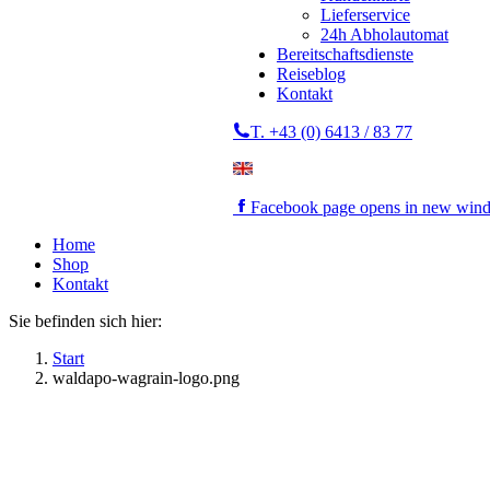
Lieferservice
24h Abholautomat
Bereitschaftsdienste
Reiseblog
Kontakt
T. +43 (0) 6413 / 83 77
Facebook page opens in new win
Home
Shop
Kontakt
Sie befinden sich hier:
Start
waldapo-wagrain-logo.png