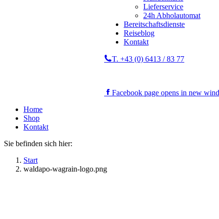
Lieferservice
24h Abholautomat
Bereitschaftsdienste
Reiseblog
Kontakt
T. +43 (0) 6413 / 83 77
Facebook page opens in new win
Home
Shop
Kontakt
Sie befinden sich hier:
Start
waldapo-wagrain-logo.png