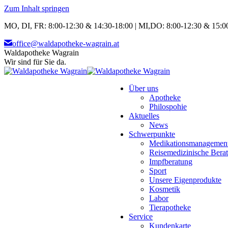
Zum Inhalt springen
MO, DI, FR: 8:00-12:30 & 14:30-18:00 | MI,DO: 8:00-12:30 & 15:00
office@waldapotheke-wagrain.at
Waldapotheke Wagrain
Wir sind für Sie da.
Über uns
Apotheke
Philospohie
Aktuelles
News
Schwerpunkte
Medikationsmanagemen
Reisemedizinische Bera
Impfberatung
Sport
Unsere Eigenprodukte
Kosmetik
Labor
Tierapotheke
Service
Kundenkarte