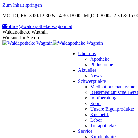
Zum Inhalt springen
MO, DI, FR: 8:00-12:30 & 14:30-18:00 | MI,DO: 8:00-12:30 & 15:00
office@waldapotheke-wagrain.at
Waldapotheke Wagrain
Wir sind für Sie da.
Über uns
Apotheke
Philospohie
Aktuelles
News
Schwerpunkte
Medikationsmanagemen
Reisemedizinische Bera
Impfberatung
Sport
Unsere Eigenprodukte
Kosmetik
Labor
Tierapotheke
Service
Kundenkarte