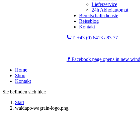
Lieferservice
24h Abholautomat
Bereitschaftsdienste
Reiseblog
Kontakt
T. +43 (0) 6413 / 83 77
Facebook page opens in new win
Home
Shop
Kontakt
Sie befinden sich hier:
Start
waldapo-wagrain-logo.png