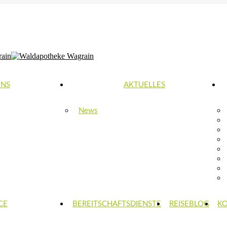
0-18:00 | SA: 8:30-12:00
UNS
AKTUELLES
News
CE
BEREITSCHAFTSDIENSTE
REISEBLOG
K