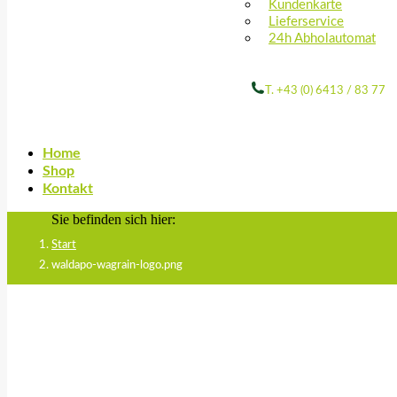
Kundenkarte
Lieferservice
24h Abholautomat
T. +43 (0) 6413 / 83 77
Home
Shop
Kontakt
Sie befinden sich hier:
Start
waldapo-wagrain-logo.png