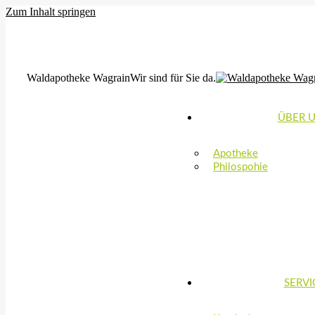
Zum Inhalt springen
MO, DI, FR: 8:00-12:30 & 14:30-18:00 | MI,DO: 8:00-12:30 & 15:0
office@waldapotheke-wagrain.at
Waldapotheke Wagrain
Wir sind für Sie da.
ÜBER 
Apotheke
Philospohie
SERVI