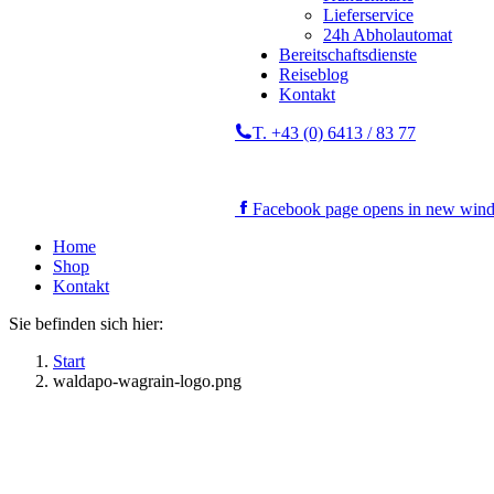
Lieferservice
24h Abholautomat
Bereitschaftsdienste
Reiseblog
Kontakt
T. +43 (0) 6413 / 83 77
Facebook page opens in new win
Home
Shop
Kontakt
Sie befinden sich hier:
Start
waldapo-wagrain-logo.png