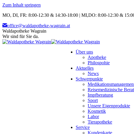
Zum Inhalt springen
MO, DI, FR: 8:00-12:30 & 14:30-18:00 | MI,DO: 8:00-12:30 & 15:00
office@waldapotheke-wagrain.at
Waldapotheke Wagrain
Wir sind für Sie da.
Über uns
Apotheke
Philospohie
Aktuelles
News
Schwerpunkte
Medikationsmanagemen
Reisemedizinische Bera
Impfberatung
Sport
Unsere Eigenprodukte
Kosmetik
Labor
Tierapotheke
Service
Kundenkarte