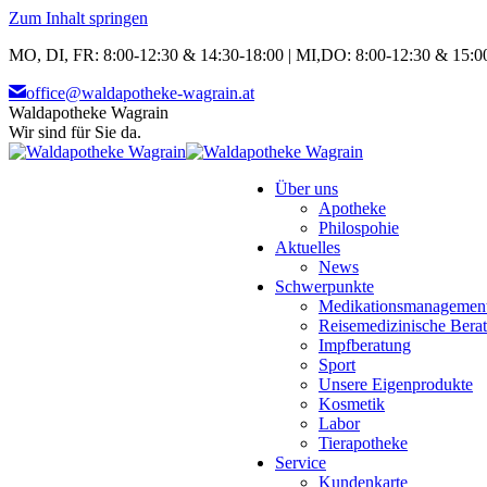
Zum Inhalt springen
MO, DI, FR: 8:00-12:30 & 14:30-18:00 | MI,DO: 8:00-12:30 & 15:00
office@waldapotheke-wagrain.at
Waldapotheke Wagrain
Wir sind für Sie da.
Über uns
Apotheke
Philospohie
Aktuelles
News
Schwerpunkte
Medikationsmanagemen
Reisemedizinische Bera
Impfberatung
Sport
Unsere Eigenprodukte
Kosmetik
Labor
Tierapotheke
Service
Kundenkarte