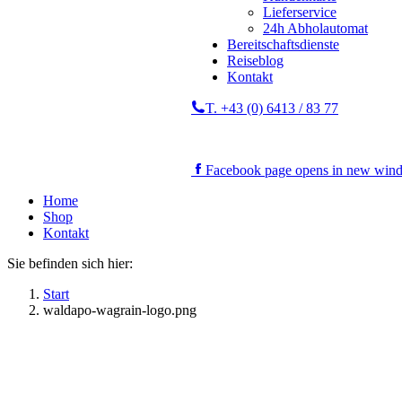
Lieferservice
24h Abholautomat
Bereitschaftsdienste
Reiseblog
Kontakt
T. +43 (0) 6413 / 83 77
Facebook page opens in new win
Home
Shop
Kontakt
Sie befinden sich hier:
Start
waldapo-wagrain-logo.png