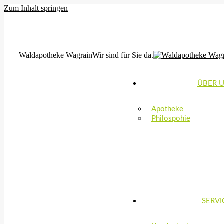
Zum Inhalt springen
MO, DI, FR: 8:00-12:30 & 14:30-18:00 | MI,DO: 8:00-12:30 & 15:0
office@waldapotheke-wagrain.at
Waldapotheke Wagrain
Wir sind für Sie da.
ÜBER 
Apotheke
Philospohie
SERVI