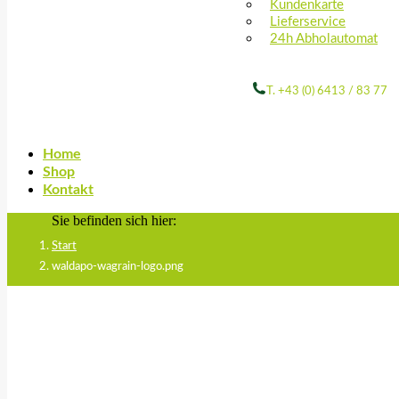
Kundenkarte
Lieferservice
24h Abholautomat
T. +43 (0) 6413 / 83 77
Home
Shop
Kontakt
Sie befinden sich hier:
Start
waldapo-wagrain-logo.png