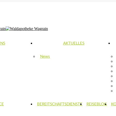
0-18:00 | SA: 8:30-12:00
UNS
AKTUELLES
News
CE
BEREITSCHAFTSDIENSTE
REISEBLOG
K