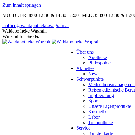
Zum Inhalt springen
MO, DI, FR: 8:00-12:30 & 14:30-18:00 | MI,DO: 8:00-12:30 & 15:00
office@waldapotheke-wagrain.at
Waldapotheke Wagrain
Wir sind für Sie da.
Über uns
Apotheke
Philospohie
Aktuelles
News
Schwerpunkte
Medikationsmanagemen
Reisemedizinische Bera
Impfberatung
Sport
Unsere Eigenprodukte
Kosmetik
Labor
Tierapotheke
Service
Kundenkarte