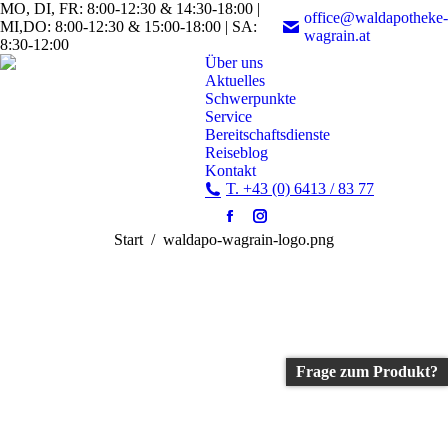
MO, DI, FR: 8:00-12:30 & 14:30-18:00 |
office@waldapotheke-
MI,DO: 8:00-12:30 & 15:00-18:00 | SA:
wagrain.at
8:30-12:00
Über uns
Aktuelles
Schwerpunkte
Service
Bereitschaftsdienste
Reiseblog
Kontakt
T. +43 (0) 6413 / 83 77
Facebook
Instagram
Sie befinden sich hier:
Start
waldapo-wagrain-logo.png
page
page
opens
opens
in
in
new
new
window
window
Frage zum Produkt?