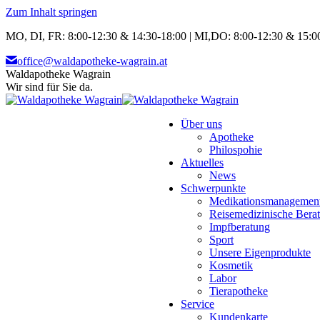
Zum Inhalt springen
MO, DI, FR: 8:00-12:30 & 14:30-18:00 | MI,DO: 8:00-12:30 & 15:00
office@waldapotheke-wagrain.at
Waldapotheke Wagrain
Wir sind für Sie da.
Über uns
Apotheke
Philospohie
Aktuelles
News
Schwerpunkte
Medikationsmanagemen
Reisemedizinische Bera
Impfberatung
Sport
Unsere Eigenprodukte
Kosmetik
Labor
Tierapotheke
Service
Kundenkarte