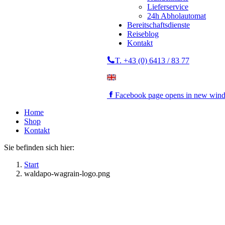
Lieferservice
24h Abholautomat
Bereitschaftsdienste
Reiseblog
Kontakt
T. +43 (0) 6413 / 83 77
Facebook page opens in new win
Home
Shop
Kontakt
Sie befinden sich hier:
Start
waldapo-wagrain-logo.png