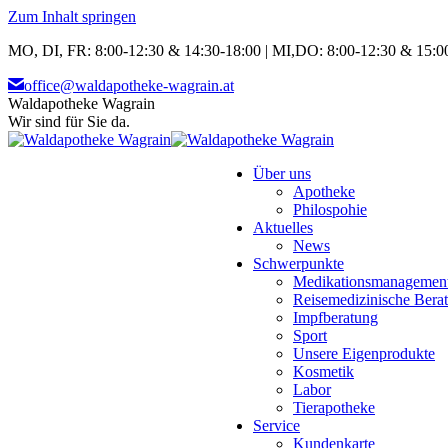
Zum Inhalt springen
MO, DI, FR: 8:00-12:30 & 14:30-18:00 | MI,DO: 8:00-12:30 & 15:00
office@waldapotheke-wagrain.at
Waldapotheke Wagrain
Wir sind für Sie da.
Über uns
Apotheke
Philospohie
Aktuelles
News
Schwerpunkte
Medikationsmanagemen
Reisemedizinische Bera
Impfberatung
Sport
Unsere Eigenprodukte
Kosmetik
Labor
Tierapotheke
Service
Kundenkarte