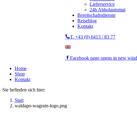
Lieferservice
24h Abholautomat
Bereitschaftsdienste
Reiseblog
Kontakt
T. +43 (0) 6413 / 83 77
Facebook page opens in new win
Home
Shop
Kontakt
Sie befinden sich hier:
Start
waldapo-wagrain-logo.png