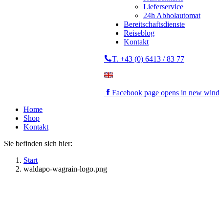
Lieferservice
24h Abholautomat
Bereitschaftsdienste
Reiseblog
Kontakt
T. +43 (0) 6413 / 83 77
Facebook page opens in new win
Home
Shop
Kontakt
Sie befinden sich hier:
Start
waldapo-wagrain-logo.png