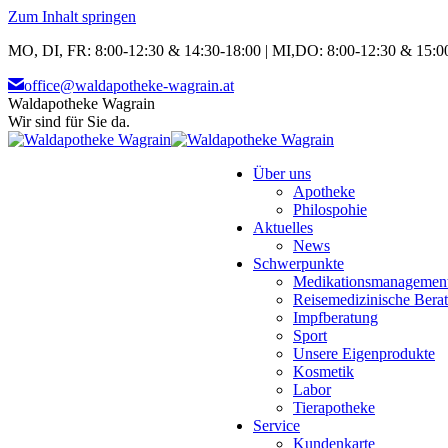
Zum Inhalt springen
MO, DI, FR: 8:00-12:30 & 14:30-18:00 | MI,DO: 8:00-12:30 & 15:00
office@waldapotheke-wagrain.at
Waldapotheke Wagrain
Wir sind für Sie da.
Über uns
Apotheke
Philospohie
Aktuelles
News
Schwerpunkte
Medikationsmanagemen
Reisemedizinische Bera
Impfberatung
Sport
Unsere Eigenprodukte
Kosmetik
Labor
Tierapotheke
Service
Kundenkarte