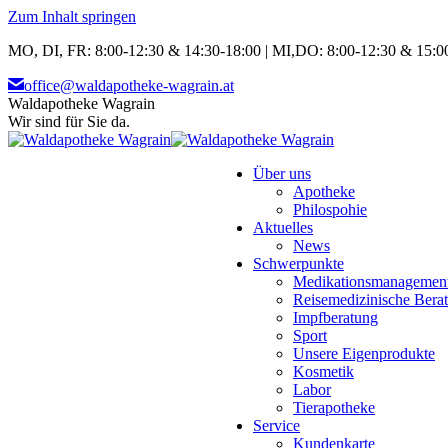
Zum Inhalt springen
MO, DI, FR: 8:00-12:30 & 14:30-18:00 | MI,DO: 8:00-12:30 & 15:00
office@waldapotheke-wagrain.at
Waldapotheke Wagrain
Wir sind für Sie da.
Über uns
Apotheke
Philospohie
Aktuelles
News
Schwerpunkte
Medikationsmanagemen
Reisemedizinische Bera
Impfberatung
Sport
Unsere Eigenprodukte
Kosmetik
Labor
Tierapotheke
Service
Kundenkarte