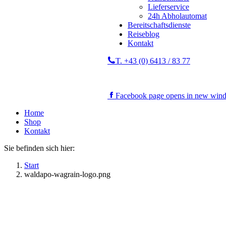
Lieferservice
24h Abholautomat
Bereitschaftsdienste
Reiseblog
Kontakt
T. +43 (0) 6413 / 83 77
Facebook page opens in new win
Home
Shop
Kontakt
Sie befinden sich hier:
Start
waldapo-wagrain-logo.png