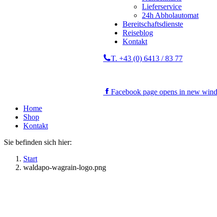
Lieferservice
24h Abholautomat
Bereitschaftsdienste
Reiseblog
Kontakt
T. +43 (0) 6413 / 83 77
Facebook page opens in new win
Home
Shop
Kontakt
Sie befinden sich hier:
Start
waldapo-wagrain-logo.png