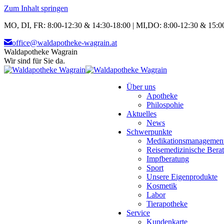
Zum Inhalt springen
MO, DI, FR: 8:00-12:30 & 14:30-18:00 | MI,DO: 8:00-12:30 & 15:00
office@waldapotheke-wagrain.at
Waldapotheke Wagrain
Wir sind für Sie da.
Über uns
Apotheke
Philospohie
Aktuelles
News
Schwerpunkte
Medikationsmanagemen
Reisemedizinische Bera
Impfberatung
Sport
Unsere Eigenprodukte
Kosmetik
Labor
Tierapotheke
Service
Kundenkarte