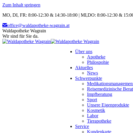
Zum Inhalt springen
MO, DI, FR: 8:00-12:30 & 14:30-18:00 | MI,DO: 8:00-12:30 & 15:00
office@waldapotheke-wagrain.at
Waldapotheke Wagrain
Wir sind für Sie da.
Über uns
Apotheke
Philospohie
Aktuelles
News
Schwerpunkte
Medikationsmanagemen
Reisemedizinische Bera
Impfberatung
Sport
Unsere Eigenprodukte
Kosmetik
Labor
Tierapotheke
Service
Kundenkarte