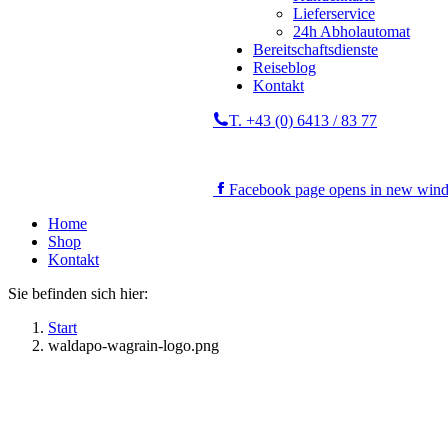
Lieferservice
24h Abholautomat
Bereitschaftsdienste
Reiseblog
Kontakt
T. +43 (0) 6413 / 83 77
Facebook page opens in new win
Home
Shop
Kontakt
Sie befinden sich hier:
Start
waldapo-wagrain-logo.png