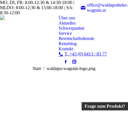
MO, DI, FR: 8:00-12:30 & 14:30-18:00 |
office@waldapotheke-
MI,DO: 8:00-12:30 & 15:00-18:00 | SA:
wagrain.at
8:30-12:00
Über uns
Aktuelles
Schwerpunkte
Service
Bereitschaftsdienste
Reiseblog
Kontakt
T. +43 (0) 6413 / 83 77
Facebook
Instagram
Sie befinden sich hier:
Start
waldapo-wagrain-logo.png
page
page
opens
opens
in
in
new
new
window
window
Frage zum Produkt?