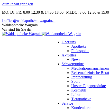
Zum Inhalt springen
MO, DI, FR: 8:00-12:30 & 14:30-18:00 | MI,DO: 8:00-12:30 & 15:00
office@waldapotheke-wagrain.at
Waldapotheke Wagrain
Wir sind für Sie da.
Über uns
Apotheke
Philospohie
Aktuelles
News
Schwerpunkte
Medikationsmanagemen
Reisemedizinische Bera
Impfberatung
Sport
Unsere Eigenprodukte
Kosmetik
Labor
Tierapotheke
Service
Kundenkarte