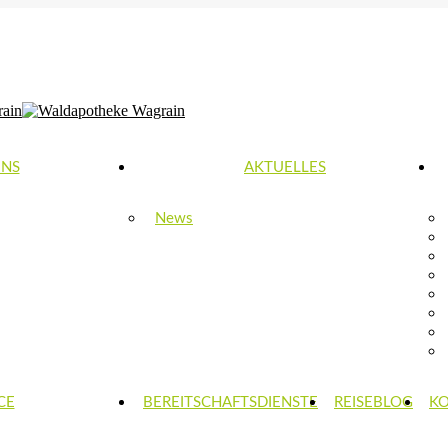
0-18:00 | SA: 8:30-12:00
UNS
AKTUELLES
News
CE
BEREITSCHAFTSDIENSTE
REISEBLOG
K