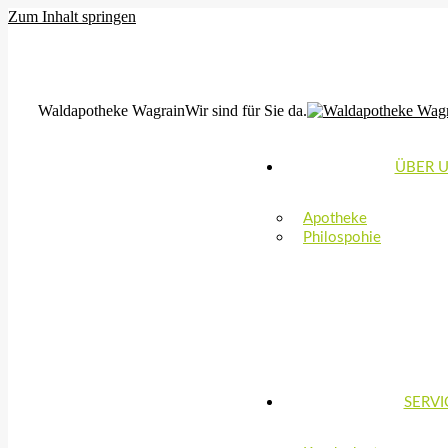
Zum Inhalt springen
MO, DI, FR: 8:00-12:30 & 14:30-18:00 | MI,DO: 8:00-12:30 & 15:0
office@waldapotheke-wagrain.at
Waldapotheke Wagrain
Wir sind für Sie da.
ÜBER 
Apotheke
Philospohie
SERVI