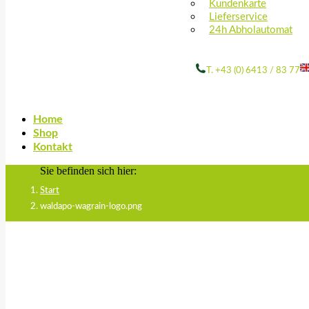
Kundenkarte
Lieferservice
24h Abholautomat
T. +43 (0) 6413 / 83 77
Home
Shop
Kontakt
Sie befinden sich hier:
Start
waldapo-wagrain-logo.png