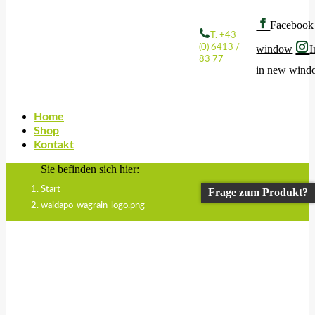
Facebook
T. +43
(0) 6413 /
window
I
83 77
in new win
Home
Shop
Kontakt
Sie befinden sich hier:
Start
Frage zum Produkt?
waldapo-wagrain-logo.png