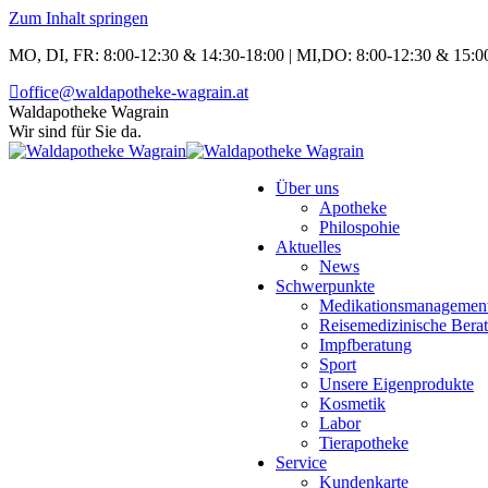
Zum Inhalt springen
MO, DI, FR: 8:00-12:30 & 14:30-18:00 | MI,DO: 8:00-12:30 & 15:00
office@waldapotheke-wagrain.at
Waldapotheke Wagrain
Wir sind für Sie da.
Über uns
Apotheke
Philospohie
Aktuelles
News
Schwerpunkte
Medikationsmanagemen
Reisemedizinische Bera
Impfberatung
Sport
Unsere Eigenprodukte
Kosmetik
Labor
Tierapotheke
Service
Kundenkarte