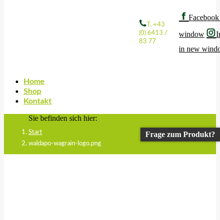
Facebook
T. +43
(0) 6413 /
window
I
83 77
in new win
Home
Shop
Kontakt
Sie befinden sich hier:
Start
Frage zum Produkt?
waldapo-wagrain-logo.png