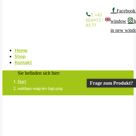
Facebook
T. +43
(0) 6413 /
window
I
83 77
in new win
Home
Shop
Kontakt
Sie befinden sich hier:
Start
Frage zum Produkt?
waldapo-wagrain-logo.png