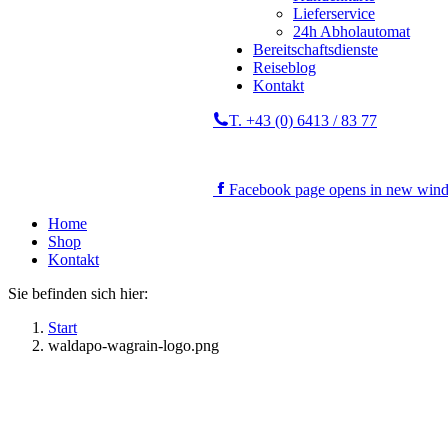
Lieferservice
24h Abholautomat
Bereitschaftsdienste
Reiseblog
Kontakt
T. +43 (0) 6413 / 83 77
Facebook page opens in new win
Home
Shop
Kontakt
Sie befinden sich hier:
Start
waldapo-wagrain-logo.png