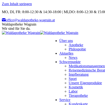
Zum Inhalt springen
MO, DI, FR: 8:00-12:30 & 14:30-18:00 | MI,DO: 8:00-12:30 & 15:00
office@waldapotheke-wagrain.at
Waldapotheke Wagrain
Wir sind für Sie da.
Über uns
Apotheke
Philospohie
Aktuelles
News
Schwerpunkte
Medikationsmanagemen
Reisemedizinische Bera
Impfberatung
Sport
Unsere Eigenprodukte
Kosmetik
Labor
Tierapotheke
Service
Kundenkarte