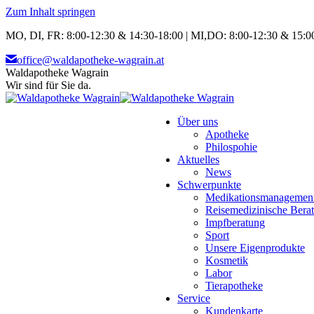
Zum Inhalt springen
MO, DI, FR: 8:00-12:30 & 14:30-18:00 | MI,DO: 8:00-12:30 & 15:00
office@waldapotheke-wagrain.at
Waldapotheke Wagrain
Wir sind für Sie da.
Über uns
Apotheke
Philospohie
Aktuelles
News
Schwerpunkte
Medikationsmanagemen
Reisemedizinische Bera
Impfberatung
Sport
Unsere Eigenprodukte
Kosmetik
Labor
Tierapotheke
Service
Kundenkarte