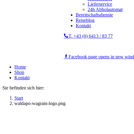
Lieferservice
24h Abholautomat
Bereitschaftsdienste
Reiseblog
Kontakt
T. +43 (0) 6413 / 83 77
Facebook page opens in new win
Home
Shop
Kontakt
Sie befinden sich hier:
Start
waldapo-wagrain-logo.png