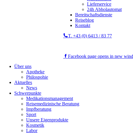
Lieferservice
24h Abholautomat
Bereitschaftsdienste
Reiseblog
Kontakt
T. +43 (0) 6413 / 83 77
Facebook page opens in new win
Über uns
Apotheke
Philospohie
Aktuelles
News
Schwerpunkte
Medikationsmanagement
Reisemedizinische Beratung
Impfberatung
Sport
Unsere Eigenprodukte
Kosmetik
Labor