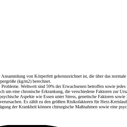
ge Ansammlung von Körperfett gekennzeichnet ist, die über das norma
pergröße (kg/m2) berechnet.
en Probleme. Weltweit sind 59% der Erwachsenen betroffen sowie jedes dr
sich um eine chronische Erkrankung, die verschiedene Faktoren zur U
psychische Aspekte wie Essen unter Stress, genetische Faktoren sowie
ursachen. Es zählt zu den größten Risikofaktoren für Herz-Kreislau
rägung der Krankheit können chirurgische Maßnahmen sowie eine psych