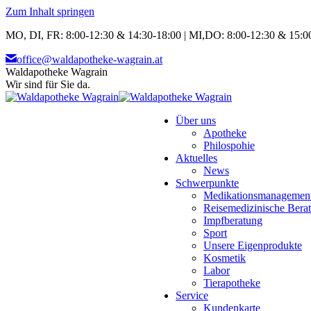
Zum Inhalt springen
MO, DI, FR: 8:00-12:30 & 14:30-18:00 | MI,DO: 8:00-12:30 & 15:00
office@waldapotheke-wagrain.at
Waldapotheke Wagrain
Wir sind für Sie da.
Über uns
Apotheke
Philospohie
Aktuelles
News
Schwerpunkte
Medikationsmanagemen
Reisemedizinische Bera
Impfberatung
Sport
Unsere Eigenprodukte
Kosmetik
Labor
Tierapotheke
Service
Kundenkarte